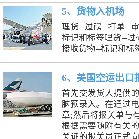
5、货物入机场
理货--过磅--打单--
标记和标签理货--过磅
接收货物--标记和标
6、美国空运出口
首先交发货人提供
脑预录入。在通过
章;然后将报关单与
根据需要随附有关
关证的报关员正式