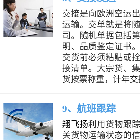
交接是向欧洲空运
运输。交单就是将
司。随机单据包括
明、品质鉴定证书
交货前必须粘贴或
接清单。大宗货、
货按票称重，计年交
9、航班跟踪
翔飞扬
利用货物跟
关货物运输状态的